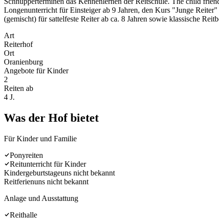
Schnupperterminen das Kennenlernen der Reitschule. The child friendly
Longenunterricht für Einsteiger ab 9 Jahren, den Kurs "Junge Reiter" f
(gemischt) für sattelfeste Reiter ab ca. 8 Jahren sowie klassische Re
Art
Reiterhof
Ort
Oranienburg
Angebote für Kinder
2
Reiten ab
4 J.
Was der Hof bietet
Für Kinder und Familie
Ponyreiten
Reitunterricht für Kinder
Kindergeburtstage
uns nicht bekannt
Reitferien
uns nicht bekannt
Anlage und Ausstattung
Reithalle