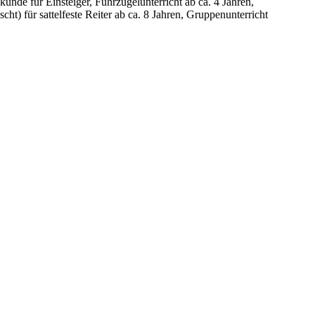
unde für Einsteiger, Führzügelunterricht ab ca. 4 Jahren,
ht) für sattelfeste Reiter ab ca. 8 Jahren, Gruppenunterricht