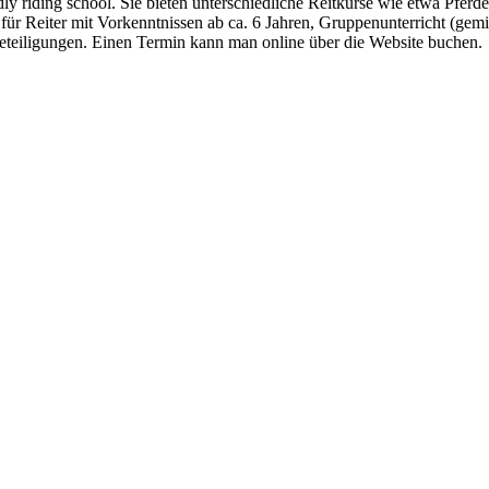
 riding school. Sie bieten unterschiedliche Reitkurse wie etwa Pferdek
ür Reiter mit Vorkenntnissen ab ca. 6 Jahren, Gruppenunterricht (gemisc
itbeteiligungen. Einen Termin kann man online über die Website buchen.