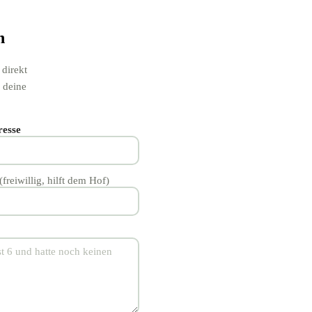
n
 direkt
 deine
resse
(freiwillig, hilft dem Hof)