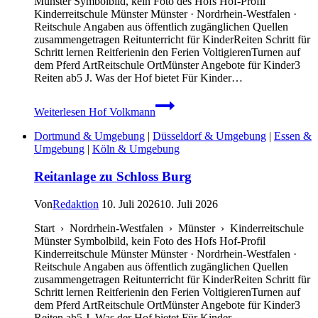
Münster Symbolbild, kein Foto des Hofs Hof-Profil
Kinderreitschule Münster Münster · Nordrhein-Westfalen ·
Reitschule Angaben aus öffentlich zugänglichen Quellen
zusammengetragen Reitunterricht für KinderReiten Schritt für
Schritt lernen Reitferienin den Ferien VoltigierenTurnen auf
dem Pferd ArtReitschule OrtMünster Angebote für Kinder3
Reiten ab5 J. Was der Hof bietet Für Kinder…
Weiterlesen
Hof Volkmann
Dortmund & Umgebung
|
Düsseldorf & Umgebung
|
Essen &
Umgebung
|
Köln & Umgebung
Reitanlage zu Schloss Burg
Von
Redaktion
10. Juli 2026
10. Juli 2026
Start › Nordrhein-Westfalen › Münster › Kinderreitschule
Münster Symbolbild, kein Foto des Hofs Hof-Profil
Kinderreitschule Münster Münster · Nordrhein-Westfalen ·
Reitschule Angaben aus öffentlich zugänglichen Quellen
zusammengetragen Reitunterricht für KinderReiten Schritt für
Schritt lernen Reitferienin den Ferien VoltigierenTurnen auf
dem Pferd ArtReitschule OrtMünster Angebote für Kinder3
Reiten ab5 J. Was der Hof bietet Für Kinder…