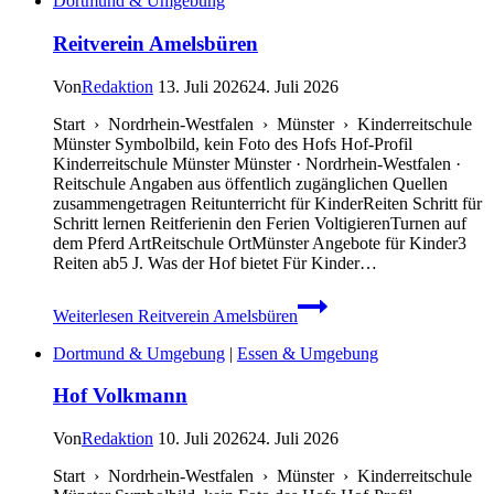
Dortmund & Umgebung
Reitverein Amelsbüren
Von
Redaktion
13. Juli 2026
24. Juli 2026
Start › Nordrhein-Westfalen › Münster › Kinderreitschule
Münster Symbolbild, kein Foto des Hofs Hof-Profil
Kinderreitschule Münster Münster · Nordrhein-Westfalen ·
Reitschule Angaben aus öffentlich zugänglichen Quellen
zusammengetragen Reitunterricht für KinderReiten Schritt für
Schritt lernen Reitferienin den Ferien VoltigierenTurnen auf
dem Pferd ArtReitschule OrtMünster Angebote für Kinder3
Reiten ab5 J. Was der Hof bietet Für Kinder…
Weiterlesen
Reitverein Amelsbüren
Dortmund & Umgebung
|
Essen & Umgebung
Hof Volkmann
Von
Redaktion
10. Juli 2026
24. Juli 2026
Start › Nordrhein-Westfalen › Münster › Kinderreitschule