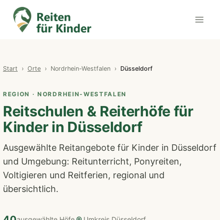
Zum
Inhalt
springen
Start
›
Orte
› Nordrhein-Westfalen ›
Düsseldorf
REGION · NORDRHEIN-WESTFALEN
Reitschulen & Reiterhöfe für
Kinder in Düsseldorf
Ausgewählte Reitangebote für Kinder in Düsseldorf
und Umgebung: Reitunterricht, Ponyreiten,
Voltigieren und Reitferien, regional und
übersichtlich.
40
ausgewählte Höfe
Umkreis Düsseldorf